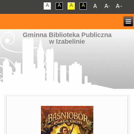
A
A
A
A
Gminna Biblioteka Publiczna
w Izabelinie