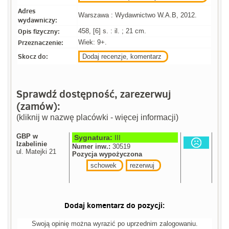
Adres
Warszawa : Wydawnictwo W.A.B, 2012.
wydawniczy:
Opis fizyczny:
458, [6] s. : il. ; 21 cm.
Przeznaczenie:
Wiek: 9+.
Skocz do:
Dodaj recenzje, komentarz
Sprawdź dostępność, zarezerwuj
(zamów):
(kliknij w nazwę placówki - więcej informacji)
GBP w
Sygnatura:
III
Izabelinie
Numer inw.:
30519
ul. Matejki 21
Pozycja wypożyczona
schowek
rezerwuj
Dodaj komentarz do pozycji:
Swoją opinię można wyrazić po uprzednim zalogowaniu.