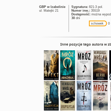
GBP w Izabelinie
Sygnatura:
821-3 pol.
ul. Matejki 21
Numer inw.:
35519
Dostępność:
można wypoż
30
dni
schowek
0
Inne pozycje tego autora w zb