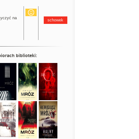
yczyć na
schowek
iorach biblioteki: