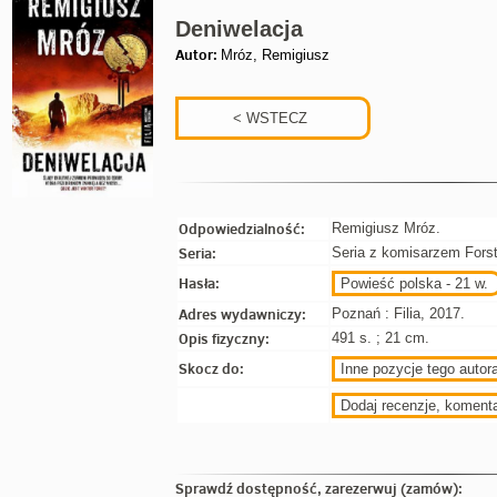
Deniwelacja
Autor:
Mróz, Remigiusz
Odpowiedzialność:
Remigiusz Mróz.
Seria:
Seria z komisarzem Forst
Hasła:
Powieść polska - 21 w.
Adres wydawniczy:
Poznań : Filia, 2017.
Opis fizyczny:
491 s. ; 21 cm.
Skocz do:
Inne pozycje tego autora
Dodaj recenzje, koment
Sprawdź dostępność, zarezerwuj (zamów):