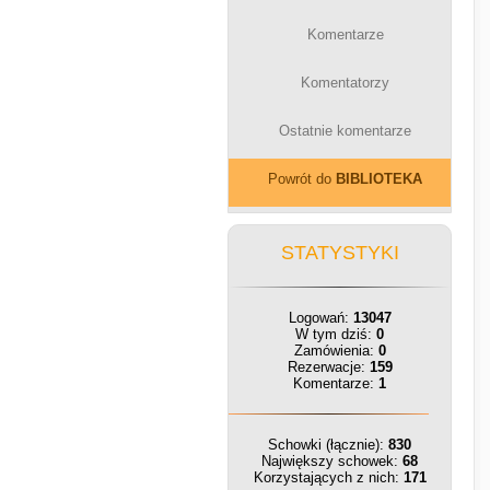
Komentarze
Komentatorzy
Ostatnie komentarze
Powrót do
BIBLIOTEKA
STATYSTYKI
Logowań:
13047
W tym dziś:
0
Zamówienia:
0
Rezerwacje:
159
Komentarze:
1
Schowki (łącznie):
830
Największy schowek:
68
Korzystających z nich:
171