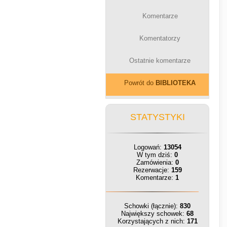
Komentarze
Komentatorzy
Ostatnie komentarze
Powrót do
BIBLIOTEKA
STATYSTYKI
Logowań:
13054
W tym dziś:
0
Zamówienia:
0
Rezerwacje:
159
Komentarze:
1
Schowki (łącznie):
830
Największy schowek:
68
Korzystających z nich:
171