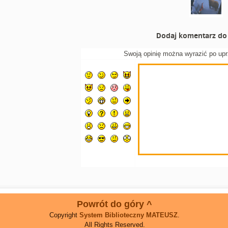
Dodaj komentarz do 
Swoją opinię można wyrazić po up
Powrót do góry ^
Copyright
System Biblioteczny MATEUSZ
.
All Rights Reserved.