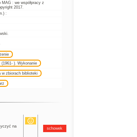
 MAG : we współpracy z
pyright 2017.
.) :
wski.
.
zenie
 (1961- ). Wykonanie
 w zbiorach biblioteki
arz
yczyć na
schowek