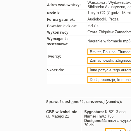
Warszawa : Wydawnictwo
Adres wydawniczy:
Biblioteka Akustyczna, co
Nośnik:
1 płyta CD (7 godz. 15 min
Forma gatunek:
Audiobooki. Proza.
Powstanie dzieła:
2017 r.
Wykonawcy:
Czyta Zbigniew Zamacho
Wymagania
Nagranie w formacie mp3
systemowe:
Braiter, Paulina. Tłumac
Twórcy:
Zamachowski, Zbigniew.
Skocz do:
Inne pozycje tego autora
Dodaj recenzje, koment
Sprawdź dostępność, zarezerwuj (zamów):
GBP w Izabelinie
Sygnatura:
K.821-3 ang.
ul. Matejki 21
Numer inw.:
755
Dostępność:
można wypoż
30
dni