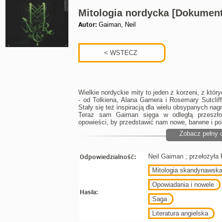
Mitologia nordycka [Dokumen
Autor:
Gaiman, Neil
Wielkie nordyckie mity to jeden z korzeni, z któr
- od Tolkiena, Alana Garnera i Rosemary Sutclif
Stały się też inspiracją dla wielu obsypanych na
Teraz sam Gaiman sięga w odległą przeszłoś
opowieści, by przedstawić nam nowe, barwne i p
Zobacz pełny 
Odpowiedzialność:
Neil Gaiman ; przełożyła P
Mitologia skandynawsk
Opowiadania i nowele
Hasła:
Saga
Literatura angielska