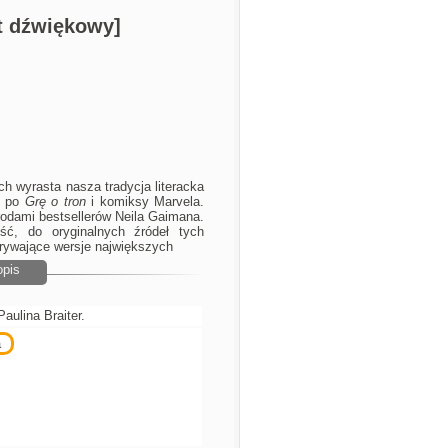
t dźwiękowy]
ych wyrasta nasza tradycja literacka
f po
Grę o tron
i komiksy Marvela.
grodami bestsellerów Neila Gaimana.
ć, do oryginalnych źródeł tych
orywające wersje największych
opis
aulina Braiter.
a