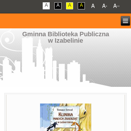
A
A
A
A
Gminna Biblioteka Publiczna
w Izabelinie