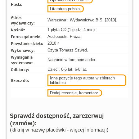
Hasła:
Literatura polska
Adres
Warszawa : Wydawnictwo BIS, [2010].
wydawniczy:
Nośnik:
1 płyta CD (1 godz. 4 min) :
Forma gatunek:
Audiobooki. Proza.
Powstanie dzieła:
2010 r.
Wykonawcy:
Czyta Tomasz Szwed.
Wymagania
Nagranie w formacie audio.
systemowe:
Odbiorcy:
Dzieci. 0-5 lat. 6-8 lat.
Inne pozycje tego autora w zbiorach
Skocz do:
biblioteki
Dodaj recenzje, komentarz
Sprawdź dostępność, zarezerwuj
(zamów):
(kliknij w nazwę placówki - więcej informacji)