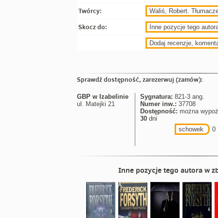
Twórcy:
Waliś, Robert. Tłumacz
Skocz do:
Inne pozycje tego autora
Dodaj recenzje, koment
Sprawdź dostępność, zarezerwuj (zamów):
GBP w Izabelinie
Sygnatura:
821-3 ang.
ul. Matejki 21
Numer inw.:
37708
Dostępność:
można wypoż
30
dni
schowek
0
Inne pozycje tego autora w zb