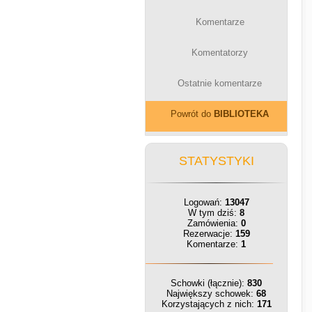
Komentarze
Komentatorzy
Ostatnie komentarze
Powrót do
BIBLIOTEKA
STATYSTYKI
Logowań:
13047
W tym dziś:
8
Zamówienia:
0
Rezerwacje:
159
Komentarze:
1
Schowki (łącznie):
830
Największy schowek:
68
Korzystających z nich:
171