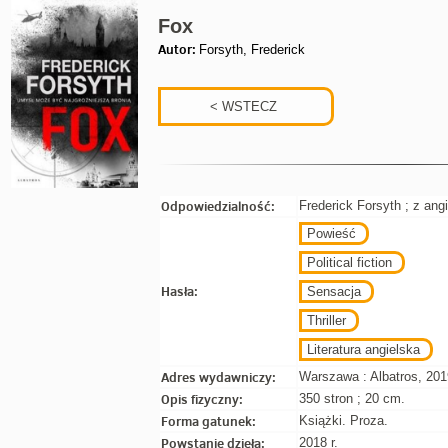
Fox
Autor:
Forsyth, Frederick
Odpowiedzialność:
Frederick Forsyth ; z ang
Powieść
Political fiction
Hasła:
Sensacja
Thriller
Literatura angielska
Adres wydawniczy:
Warszawa : Albatros, 201
Opis fizyczny:
350 stron ; 20 cm.
Forma gatunek:
Książki. Proza.
Powstanie dzieła:
2018 r.