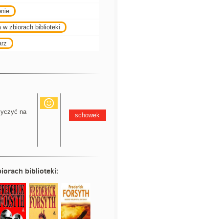
enie
 w zbiorach biblioteki
arz
yczyć na
schowek
iorach biblioteki: