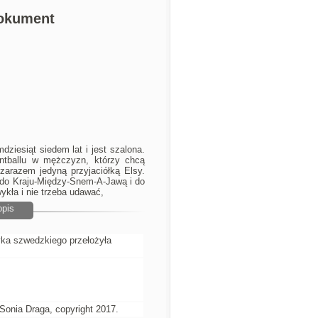
Dokument
dziesiąt siedem lat i jest szalona.
intballu w mężczyzn, którzy chcą
 zarazem jedyną przyjaciółką Elsy.
- do Kraju-Między-Snem-A-Jawą i do
ykła i nie trzeba udawać,
opis
yka szwedzkiego przełożyła
onia Draga, copyright 2017.