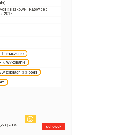
in) :
ycji książkowej: Katowice :
, 2017.
.
. Tłumaczenie
- ). Wykonanie
 w zbiorach biblioteki
arz
yczyć na
schowek