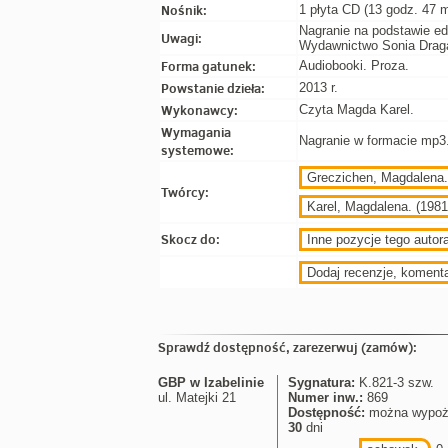
Nośnik:
1 płyta CD (13 godz. 47 m
Nagranie na podstawie ed
Uwagi:
Wydawnictwo Sonia Draga
Forma gatunek:
Audiobooki. Proza.
Powstanie dzieła:
2013 r.
Wykonawcy:
Czyta Magda Karel.
Wymagania
Nagranie w formacie mp3
systemowe:
Greczichen, Magdalena
Twórcy:
Karel, Magdalena. (1981
Skocz do:
Inne pozycje tego autora
Dodaj recenzje, koment
Sprawdź dostępność, zarezerwuj (zamów):
GBP w Izabelinie
Sygnatura:
K.821-3 szw.
ul. Matejki 21
Numer inw.:
869
Dostępność:
można wypoż
30
dni