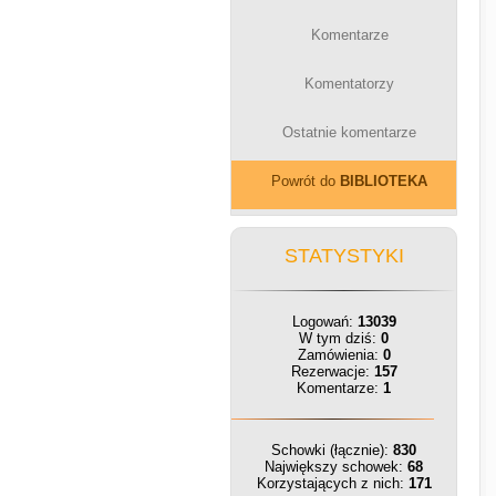
Komentarze
Komentatorzy
Ostatnie komentarze
Powrót do
BIBLIOTEKA
STATYSTYKI
Logowań:
13039
W tym dziś:
0
Zamówienia:
0
Rezerwacje:
157
Komentarze:
1
Schowki (łącznie):
830
Największy schowek:
68
Korzystających z nich:
171