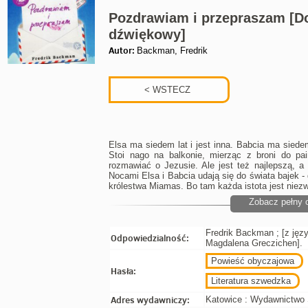
Pozdrawiam i przepraszam [
dźwiękowy]
Autor:
Backman, Fredrik
Elsa ma siedem lat i jest inna. Babcia ma siedem
Stoi nago na balkonie, mierząc z broni do pa
rozmawiać o Jezusie. Ale jest też najlepszą, a
Nocami Elsa i Babcia udają się do świata bajek 
królestwa Miamas. Bo tam każda istota jest niezw
Zobacz pełny 
Fredrik Backman ; [z jęz
Odpowiedzialność:
Magdalena Greczichen].
Powieść obyczajowa
Hasła:
Literatura szwedzka
Adres wydawniczy:
Katowice : Wydawnictwo S