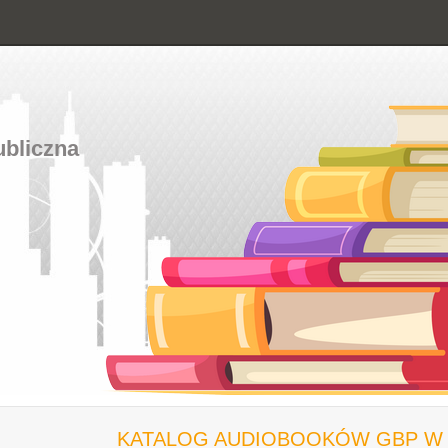
ubliczna
KATALOG AUDIOBOOKÓW GBP W I