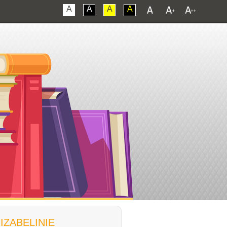
A
A
A
A
ZABELINIE