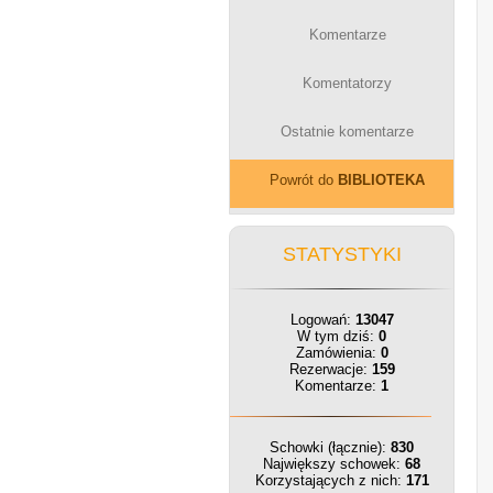
Komentarze
Komentatorzy
Ostatnie komentarze
Powrót do
BIBLIOTEKA
STATYSTYKI
Logowań:
13047
W tym dziś:
0
Zamówienia:
0
Rezerwacje:
159
Komentarze:
1
Schowki (łącznie):
830
Największy schowek:
68
Korzystających z nich:
171