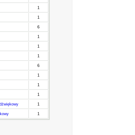
1
1
6
1
1
1
6
1
1
1
t dźwiękowy
1
ękowy
1