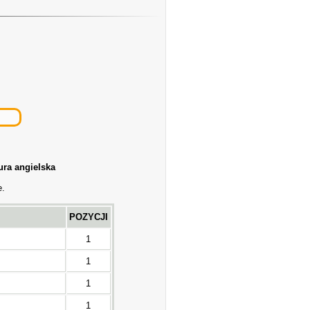
tura angielska
e.
POZYCJI
1
1
1
1