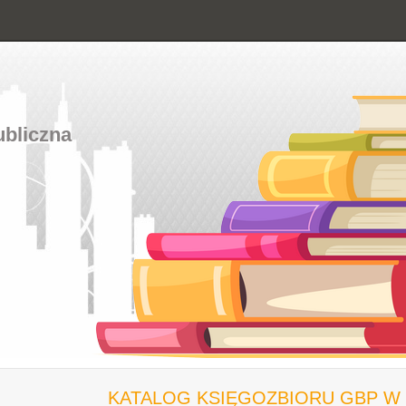
ubliczna
KATALOG KSIĘGOZBIORU GBP W 