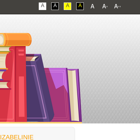
A
A
A
A
IZABELINIE