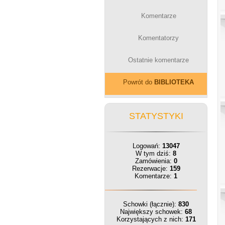
Komentarze
Komentatorzy
Ostatnie komentarze
Powrót do
BIBLIOTEKA
STATYSTYKI
Logowań:
13047
W tym dziś:
8
Zamówienia:
0
Rezerwacje:
159
Komentarze:
1
Schowki (łącznie):
830
Największy schowek:
68
Korzystających z nich:
171