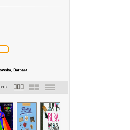
wska, Barbara
ania: