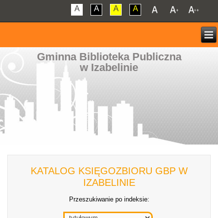
A
A
A
A
Gminna Biblioteka Publiczna
w Izabelinie
KATALOG KSIĘGOZBIORU GBP W
IZABELINIE
Przeszukiwanie po indeksie: