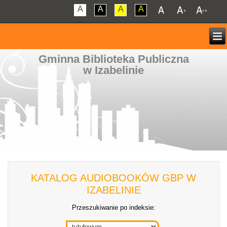
A
A
A
A
Gminna Biblioteka Publiczna
w Izabelinie
KATALOG AUDIOBOOKÓW GBP W
IZABELINIE
Przeszukiwanie po indeksie: