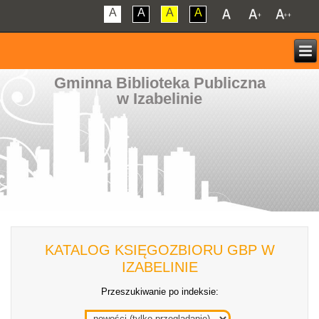
A
A
A
A
Gminna Biblioteka Publiczna
w Izabelinie
KATALOG KSIĘGOZBIORU GBP W
IZABELINIE
Przeszukiwanie po indeksie: