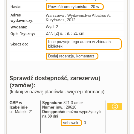
Hasła:
Powieść amerykańska - 20 w.
Adres
Warszawa : Wydawnictwo Albatros A.
wydawniczy:
Kuryłowicz, 2012.
Wydanie:
Wyd. 2.
Opis fizyczny:
277, [2] s. : il. ; 21 cm.
Inne pozycje tego autora w zbiorach
Skocz do:
biblioteki
Dodaj recenzje, komentarz
Sprawdź dostępność, zarezerwuj
(zamów):
(kliknij w nazwę placówki - więcej informacji)
GBP w
Sygnatura:
821-3 amer.
Izabelinie
Numer inw.:
29610
ul. Matejki 21
Dostępność:
można wypożyczyć
na
30
dni
schowek
0