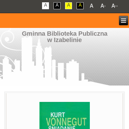
A
A
A
A
Gminna Biblioteka Publiczna
w Izabelinie