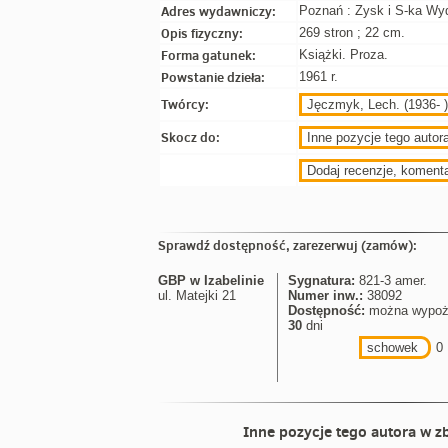
Adres wydawniczy:
Poznań : Zysk i S-ka Wyd
Opis fizyczny:
269 stron ; 22 cm.
Forma gatunek:
Książki. Proza.
Powstanie dzieła:
1961 r.
Twórcy:
Jęczmyk, Lech. (1936- 
Skocz do:
Inne pozycje tego autora
Dodaj recenzje, koment
Sprawdź dostępność, zarezerwuj (zamów):
GBP w Izabelinie
Sygnatura:
821-3 amer.
ul. Matejki 21
Numer inw.:
38092
Dostępność:
można wypoż
30
dni
schowek
0
Inne pozycje tego autora w zb