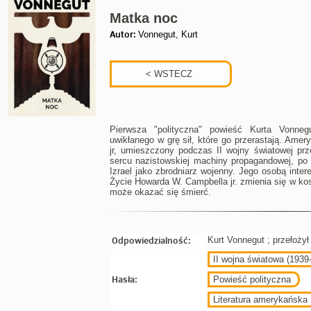
Matka noc
Autor:
Vonnegut, Kurt
Pierwsza "polityczna" powieść Kurta Vonneg
uwikłanego w grę sił, które go przerastają. Ame
jr, umieszczony podczas II wojny światowej p
sercu nazistowskiej machiny propagandowej, po
Izrael jako zbrodniarz wojenny. Jego osobą inter
Życie Howarda W. Campbella jr. zmienia się w k
może okazać się śmierć.
Odpowiedzialność:
Kurt Vonnegut ; przełoży
II wojna światowa (1939
Hasła:
Powieść polityczna
Literatura amerykańska