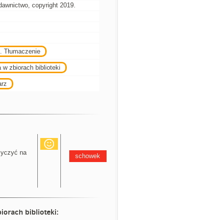
awnictwo, copyright 2019.
). Tłumaczenie
 w zbiorach biblioteki
arz
yczyć na
schowek
iorach biblioteki: