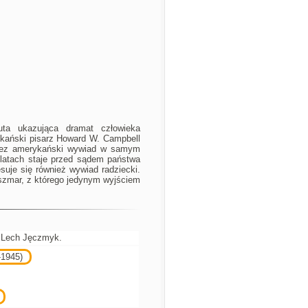
uta ukazująca dramat człowieka
rykański pisarz Howard W. Campbell
rzez amerykański wywiad w samym
 latach staje przed sądem państwa
esuje się również wywiad radziecki.
oszmar, z którego jedynym wyjściem
ł Lech Jęczmyk.
-1945)