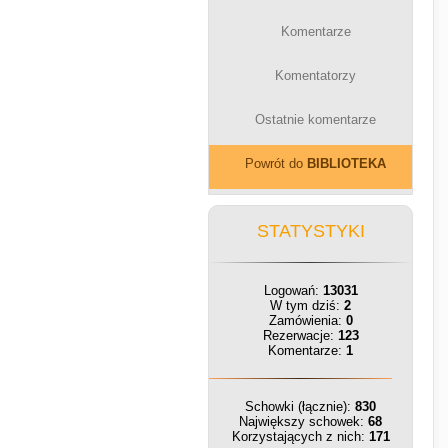
Komentarze
Komentatorzy
Ostatnie komentarze
Powrót do
BIBLIOTEKA
STATYSTYKI
Logowań:
13031
W tym dziś:
2
Zamówienia:
0
Rezerwacje:
123
Komentarze:
1
Schowki (łącznie):
830
Największy schowek:
68
Korzystających z nich:
171