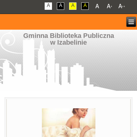
A
A
A
A
Gminna Biblioteka Publiczna
w Izabelinie