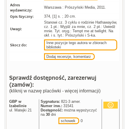
Adres
Warszawa : Prószyński Media, 2011.
wydawniczy:
Opis fizyczny:
374, [1] s. ; 20 cm.
Stanowi cz. 3 cyklu o rodzinie Hathawayów,
cz. 1 pt.: Wyjdź za mnie, cz. 2 pt.: Uwiedź
Uwagi:
mnie. Tyt. oryg.: Tempt me at twilight. Na
okł. i s. tyt.: Prószyński i S-ka.
Inne pozycje tego autora w zbiorach
Skocz do:
biblioteki
Dodaj recenzje, komentarz
Sprawdź dostępność, zarezerwuj
(zamów):
(kliknij w nazwę placówki - więcej informacji)
GBP w
Sygnatura:
821-3 amer.
Izabelinie
Numer inw.:
31541
ul. Matejki 21
Dostępność:
można wypożyczyć
na
30
dni
schowek
0