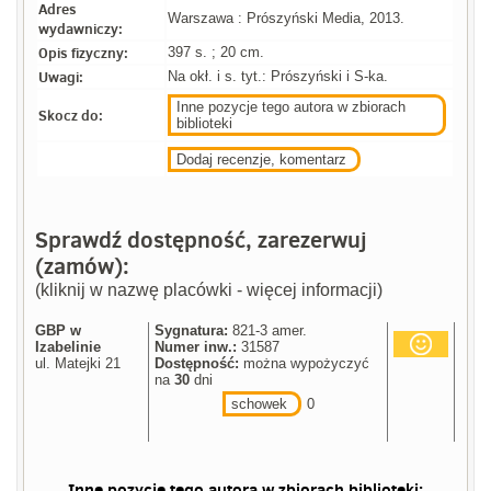
Adres
Warszawa : Prószyński Media, 2013.
wydawniczy:
Opis fizyczny:
397 s. ; 20 cm.
Uwagi:
Na okł. i s. tyt.: Prószyński i S-ka.
Inne pozycje tego autora w zbiorach
Skocz do:
biblioteki
Dodaj recenzje, komentarz
Sprawdź dostępność, zarezerwuj
(zamów):
(kliknij w nazwę placówki - więcej informacji)
GBP w
Sygnatura:
821-3 amer.
Izabelinie
Numer inw.:
31587
ul. Matejki 21
Dostępność:
można wypożyczyć
na
30
dni
schowek
0
Inne pozycje tego autora w zbiorach biblioteki: