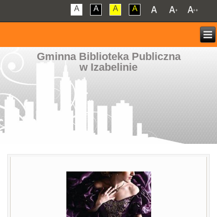
A
A
A
A
Gminna Biblioteka Publiczna
w Izabelinie