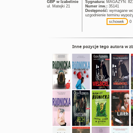
GBP w Izabelinie
Sygnatura:
MAGAZYN: 821-
ul. Matejki 21
Numer inw.:
35141
Dostępność:
wymagane wc
uzgodnienie terminu wypoż
schowek
0
Inne pozycje tego autora w zb