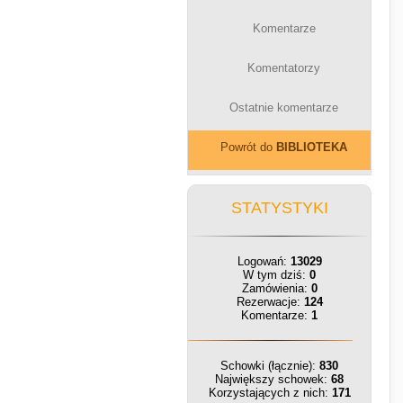
Komentarze
Komentatorzy
Ostatnie komentarze
Powrót do
BIBLIOTEKA
STATYSTYKI
Logowań:
13029
W tym dziś:
0
Zamówienia:
0
Rezerwacje:
124
Komentarze:
1
Schowki (łącznie):
830
Największy schowek:
68
Korzystających z nich:
171