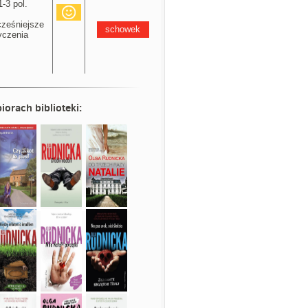
3 pol.
ześniejsze
schowek
yczenia
iorach biblioteki: