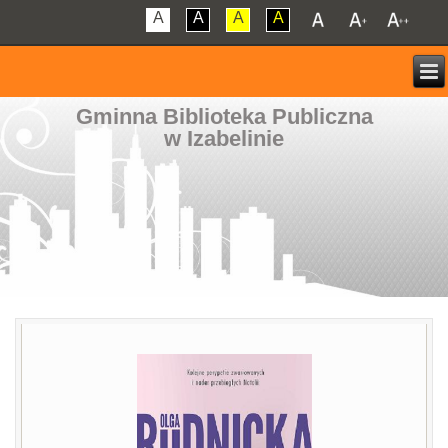
A
A
A
A
Gminna Biblioteka Publiczna
w Izabelinie