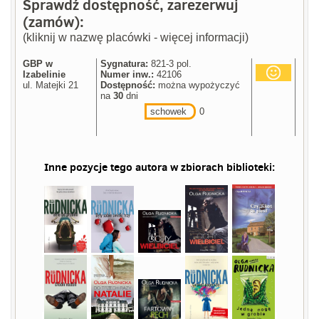
Sprawdź dostępność, zarezerwuj
(zamów):
(kliknij w nazwę placówki - więcej informacji)
GBP w
Sygnatura:
821-3 pol.
Izabelinie
Numer inw.:
42106
ul. Matejki 21
Dostępność:
można wypożyczyć
na
30
dni
schowek
0
Inne pozycje tego autora w zbiorach biblioteki: