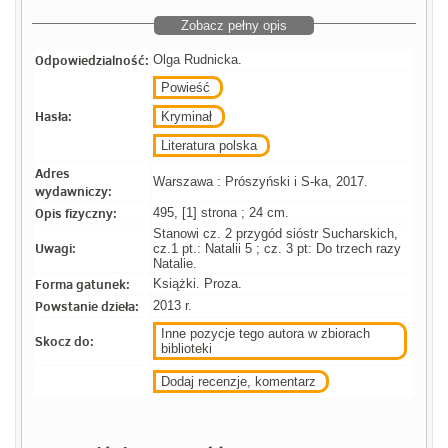
Zobacz pełny opis
Odpowiedzialność:
Olga Rudnicka.
Powieść
Hasła:
Kryminał
Literatura polska
Adres
Warszawa : Prószyński i S-ka, 2017.
wydawniczy:
Opis fizyczny:
495, [1] strona ; 24 cm.
Stanowi cz. 2 przygód sióstr Sucharskich,
Uwagi:
cz.1 pt.: Natalii 5 ; cz. 3 pt: Do trzech razy
Natalie.
Forma gatunek:
Książki. Proza.
Powstanie dzieła:
2013 r.
Inne pozycje tego autora w zbiorach
Skocz do:
biblioteki
Dodaj recenzje, komentarz