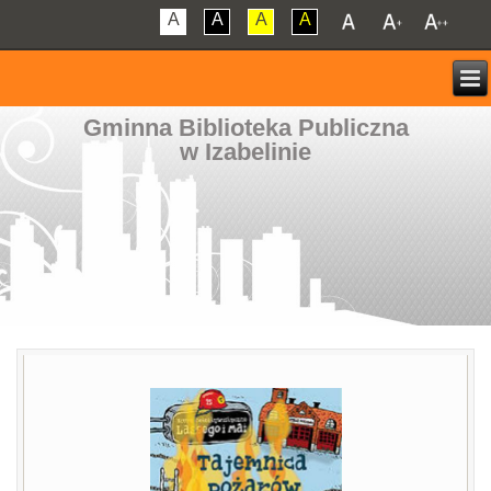
A
A
A
A
Gminna Biblioteka Publiczna
w Izabelinie