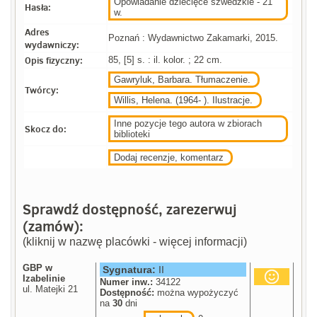
Opowiadanie dziecięce szwedzkie - 21
Hasła:
w.
Adres
Poznań : Wydawnictwo Zakamarki, 2015.
wydawniczy:
Opis fizyczny:
85, [5] s. : il. kolor. ; 22 cm.
Gawryluk, Barbara. Tłumaczenie.
Twórcy:
Willis, Helena. (1964- ). Ilustracje.
Inne pozycje tego autora w zbiorach
Skocz do:
biblioteki
Dodaj recenzje, komentarz
Sprawdź dostępność, zarezerwuj
(zamów):
(kliknij w nazwę placówki - więcej informacji)
GBP w
Sygnatura:
II
Izabelinie
Numer inw.:
34122
ul. Matejki 21
Dostępność:
można wypożyczyć
na
30
dni