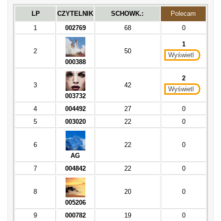
LP
CZYTELNIK
SCHOWK.:
Polecam
1
002769
68
0
1
2
50
Wyświetl
000388
2
3
42
Wyświetl
003732
4
004492
27
0
5
003020
22
0
6
22
0
AG
7
004842
22
0
8
20
0
005206
9
000782
19
0