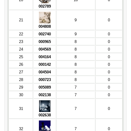
002789
21
9
0
004808
22
002740
9
0
23
000965
8
0
24
004569
8
0
25
004164
8
0
26
000142
8
0
27
004504
8
0
28
000723
8
0
29
005089
7
0
30
002138
7
0
31
7
0
002638
32
7
0