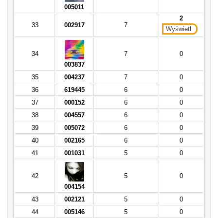
005011
2
33
002917
7
Wyświetl
34
7
0
003837
35
004237
7
0
36
619445
6
0
37
000152
6
0
38
004557
6
0
39
005072
6
0
40
002165
6
0
41
001031
5
0
42
5
0
004154
43
002121
5
0
44
005146
5
0