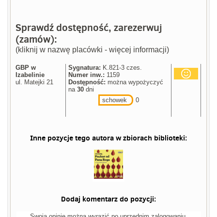
Sprawdź dostępność, zarezerwuj
(zamów):
(kliknij w nazwę placówki - więcej informacji)
GBP w
Sygnatura:
K.821-3 czes.
Izabelinie
Numer inw.:
1159
ul. Matejki 21
Dostępność:
można wypożyczyć
na
30
dni
schowek
0
Inne pozycje tego autora w zbiorach biblioteki:
Dodaj komentarz do pozycji:
Swoją opinię można wyrazić po uprzednim zalogowaniu.