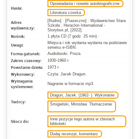
Opowiadania i nowele autobiograficzne
Hasła:
Literatura czeska
[Rudno] : [Piaseczno] : Wydawnictwo Stara
Adres
Szkoła ; Heraclon International -
wydawniczy:
Storybox.pl, [2022].
Nośnik:
1 płyta CD (7 godz. 25 min) :
Miejsca i rok wydania wydania na podstawie
Uwagi:
serwisu e-ISBN.
Forma gatunek:
Audiobooki. Proza.
Zakres czasowy:
1930-1960 r.
Powstanie dzieła:
1973 r.
Wykonawcy:
Czyta: Jacek Dragun.
Wymagania
Nagranie w formacie mp3.
systemowe:
Dragun, Jacek. (1962- ). Wykonanie
Twórcy:
Śmigielski, Mirosław. Tłumaczenie
Inne pozycje tego autora w zbiorach
Skocz do:
biblioteki
Dodaj recenzje, komentarz