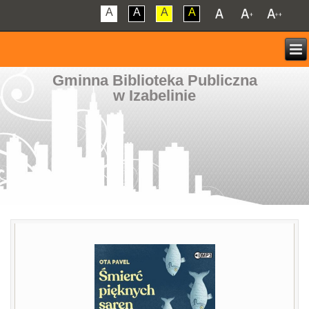
A
A
A
A
Gminna Biblioteka Publiczna
w Izabelinie