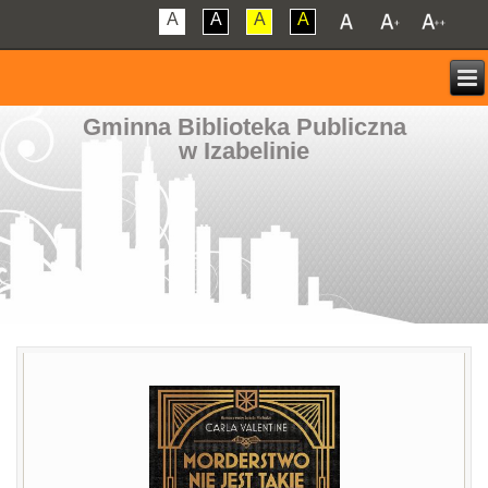
A
A
A
A
Gminna Biblioteka Publiczna
w Izabelinie