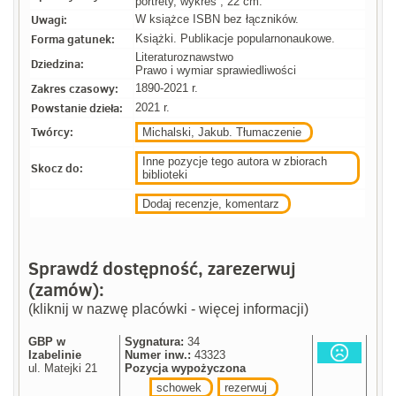
portrety, wykres ; 22 cm.
Uwagi:
W książce ISBN bez łączników.
Forma gatunek:
Książki. Publikacje popularnonaukowe.
Literaturoznawstwo
Dziedzina:
Prawo i wymiar sprawiedliwości
Zakres czasowy:
1890-2021 r.
Powstanie dzieła:
2021 r.
Twórcy:
Michalski, Jakub. Tłumaczenie
Inne pozycje tego autora w zbiorach
Skocz do:
biblioteki
Dodaj recenzje, komentarz
Sprawdź dostępność, zarezerwuj
(zamów):
(kliknij w nazwę placówki - więcej informacji)
GBP w
Sygnatura:
34
Izabelinie
Numer inw.:
43323
ul. Matejki 21
Pozycja wypożyczona
schowek
rezerwuj