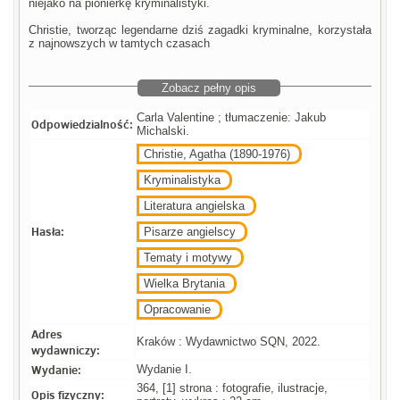
niejako na pionierkę kryminalistyki.
Christie, tworząc legendarne dziś zagadki kryminalne, korzystała
z najnowszych w tamtych czasach
Zobacz pełny opis
Carla Valentine ; tłumaczenie: Jakub
Odpowiedzialność:
Michalski.
Christie, Agatha (1890-1976)
Kryminalistyka
Literatura angielska
Hasła:
Pisarze angielscy
Tematy i motywy
Wielka Brytania
Opracowanie
Adres
Kraków : Wydawnictwo SQN, 2022.
wydawniczy:
Wydanie:
Wydanie I.
364, [1] strona : fotografie, ilustracje,
Opis fizyczny: