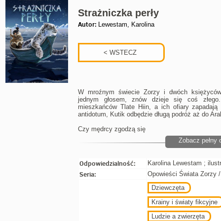
Strażniczka perły
Autor:
Lewestam, Karolina
W mroźnym świecie Zorzy i dwóch księżyców,
jednym głosem, znów dzieje się coś złego. 
mieszkańców Tlate Hiin, a ich ofiary zapadaj
antidotum, Kutik odbędzie długą podróż aż do Ara
Czy mędrcy zgodzą się
Zobacz pełny 
Odpowiedzialność:
Karolina Lewestam ; ilus
Seria:
Opowieści Świata Zorzy /
Dziewczęta
Krainy i światy fikcyjne
Ludzie a zwierzęta