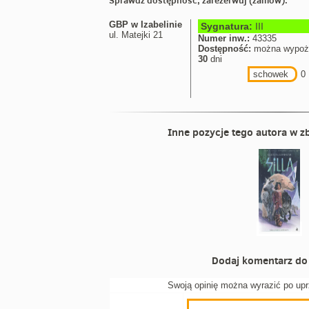
Sprawdź dostępność, zarezerwuj (zamów):
GBP w Izabelinie
Sygnatura:
III
ul. Matejki 21
Numer inw.:
43335
Dostępność:
można wypoż
30
dni
schowek
0
Inne pozycje tego autora w zb
Dodaj komentarz do 
Swoją opinię można wyrazić po up