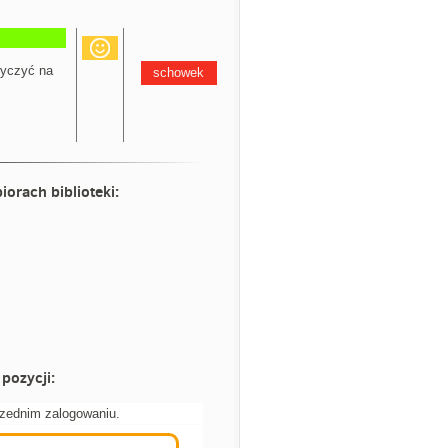
yczyć na
schowek
iorach biblioteki:
pozycji:
rzednim zalogowaniu.