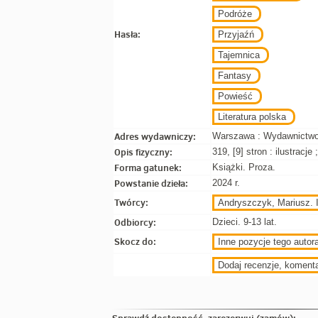
Podróże
Hasła:
Przyjaźń
Tajemnica
Fantasy
Powieść
Literatura polska
Adres wydawniczy:
Warszawa : Wydawnictwo 
Opis fizyczny:
319, [9] stron : ilustracje
Forma gatunek:
Książki. Proza.
Powstanie dzieła:
2024 r.
Twórcy:
Andryszczyk, Mariusz. I
Odbiorcy:
Dzieci. 9-13 lat.
Skocz do:
Inne pozycje tego autora
Dodaj recenzje, koment