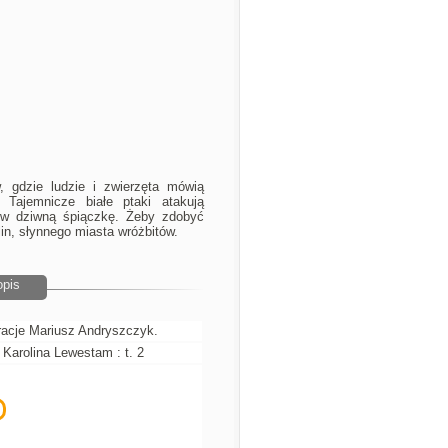
 gdzie ludzie i zwierzęta mówią
Tajemnicze białe ptaki atakują
ą w dziwną śpiączkę. Żeby zdobyć
lin, słynnego miasta wróżbitów.
opis
tracje Mariusz Andryszczyk.
 Karolina Lewestam : t. 2