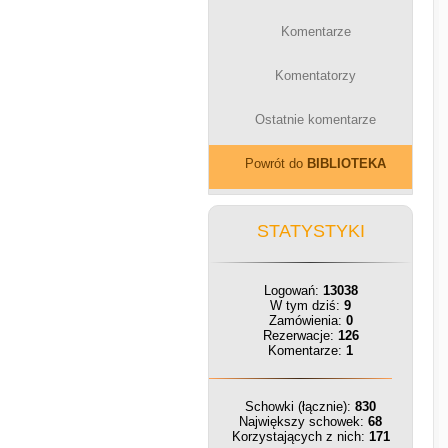
Komentarze
Komentatorzy
Ostatnie komentarze
Powrót do
BIBLIOTEKA
STATYSTYKI
Logowań:
13038
W tym dziś:
9
Zamówienia:
0
Rezerwacje:
126
Komentarze:
1
Schowki (łącznie):
830
Największy schowek:
68
Korzystających z nich:
171