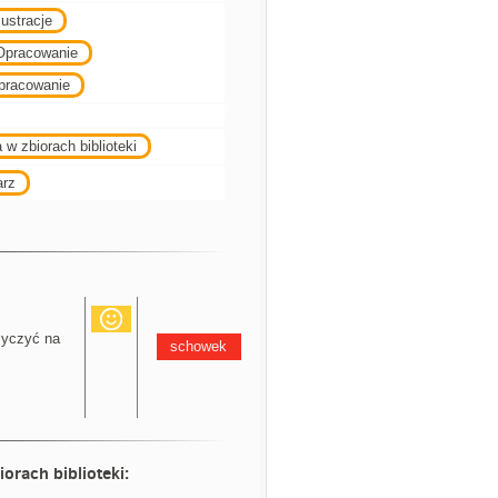
ustracje
Opracowanie
pracowanie
 w zbiorach biblioteki
arz
yczyć na
schowek
iorach biblioteki: