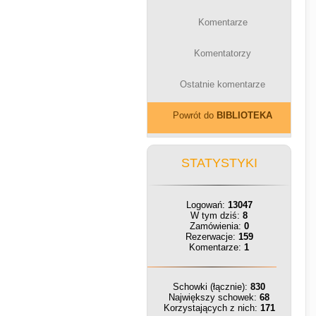
Komentarze
Komentatorzy
Ostatnie komentarze
Powrót do
BIBLIOTEKA
STATYSTYKI
Logowań:
13047
W tym dziś:
8
Zamówienia:
0
Rezerwacje:
159
Komentarze:
1
Schowki (łącznie):
830
Największy schowek:
68
Korzystających z nich:
171