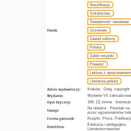
Rusyfikacja
Szkolnictwo
Świadomość narodowa
Hasła:
Uczniowie
Zawód miłosny
Polska
Zabór rosyjski
Powieść
Lektura z opracowaniem
Literatura polska
Adres wydawniczy:
Kraków : Greg, copyright
Wydanie:
Wydanie VII zaktualizow
Opis fizyczny:
199, [1] strona : ilustracj
Na okładce : Pewniak na 
Uwagi:
przez egzaminatorów Ind
Forma gatunek:
Książki. Proza. Publikac
Edukacja i pedagogika
Dziedzina:
Literaturoznawstwo