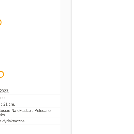
 2023.
ane.
e ; 21 cm.
teście Na okładce : Polecane
eks.
je dydaktyczne.