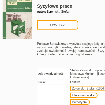
Syzyfowe prace
Autor:
Żeromski, Stefan
Państwo Borowiczowie wysyłają swojego jedynaka
wynosi nie tylko wiedzę, którą starają się prz
zyskuje świadomość swojej narodowości. Syzyf
którego żaden zaborca nie mógł stłamsić.
Stefan Żeromski ; opraco
Odpowiedzialność:
Mirosława Muniak ; [ilus
Ludwikowska].
Seria:
Lektura
Żeromski, Stefan (1864
Literatura polska
Patriotyzm