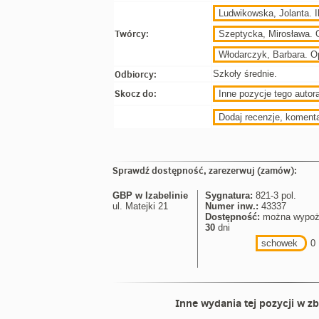
Ludwikowska, Jolanta. Il
Twórcy:
Szeptycka, Mirosława. 
Włodarczyk, Barbara. O
Odbiorcy:
Szkoły średnie.
Skocz do:
Inne pozycje tego autora
Dodaj recenzje, koment
Sprawdź dostępność, zarezerwuj (zamów):
GBP w Izabelinie
Sygnatura:
821-3 pol.
ul. Matejki 21
Numer inw.:
43337
Dostępność:
można wypoż
30
dni
schowek
0
Inne wydania tej pozycji w zb