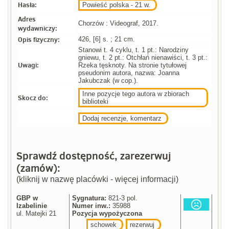
Hasła:
Powieść polska - 21 w.
Adres
Chorzów : Videograf, 2017.
wydawniczy:
Opis fizyczny:
426, [6] s. ; 21 cm.
Stanowi t. 4 cyklu, t. 1 pt.: Narodziny
gniewu, t. 2 pt.: Otchłań nienawiści, t. 3 pt.:
Uwagi:
Rzeka tęsknoty. Na stronie tytułowej
pseudonim autora, nazwa: Joanna
Jakubczak (w cop.).
Inne pozycje tego autora w zbiorach
Skocz do:
biblioteki
Dodaj recenzje, komentarz
Sprawdź dostępność, zarezerwuj
(zamów):
(kliknij w nazwę placówki - więcej informacji)
GBP w
Sygnatura:
821-3 pol.
Izabelinie
Numer inw.:
35988
ul. Matejki 21
Pozycja wypożyczona
schowek
rezerwuj