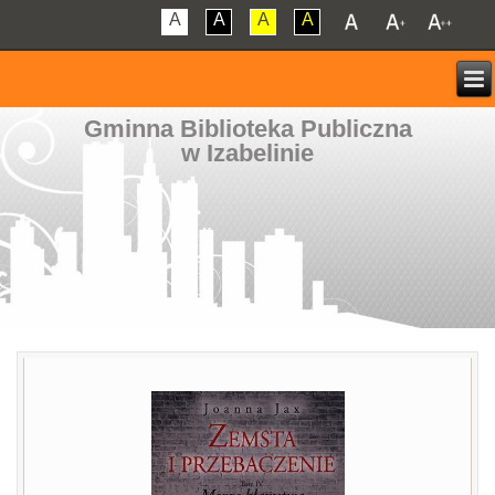
A
A
A
A
Gminna Biblioteka Publiczna
w Izabelinie