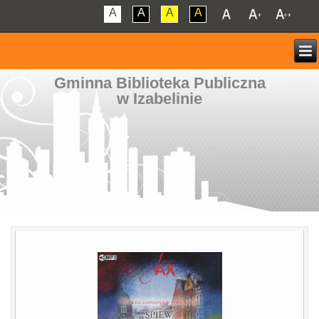
A
A
A
A
Gminna Biblioteka Publiczna
w Izabelinie