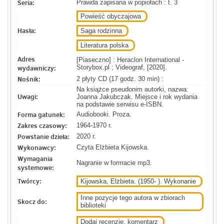
Seria:
Prawda zapisana w popiołach : t. 3
Powieść obyczajowa
Hasła:
Saga rodzinna
Literatura polska
Adres
[Piaseczno] : Heraclon International -
wydawniczy:
Storybox.pl ; Videograf, [2020].
Nośnik:
2 płyty CD (17 godz. 30 min) :
Na książce pseudonim autorki, nazwa:
Uwagi:
Joanna Jakubczak. Miejsce i rok wydania
na podstawie serwisu e-ISBN.
Forma gatunek:
Audiobooki. Proza.
Zakres czasowy:
1964-1970 r.
Powstanie dzieła:
2020 r.
Wykonawcy:
Czyta Elżbieta Kijowska.
Wymagania
Nagranie w formacie mp3.
systemowe:
Twórcy:
Kijowska, Elżbieta. (1950- ). Wykonanie
Inne pozycje tego autora w zbiorach
Skocz do:
biblioteki
Dodaj recenzje, komentarz