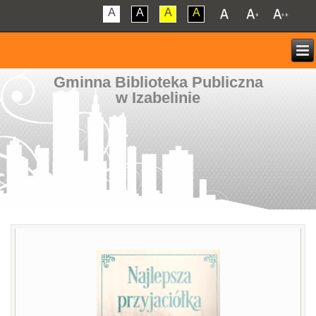
A
A
A
A
Gminna Biblioteka Publiczna
w Izabelinie