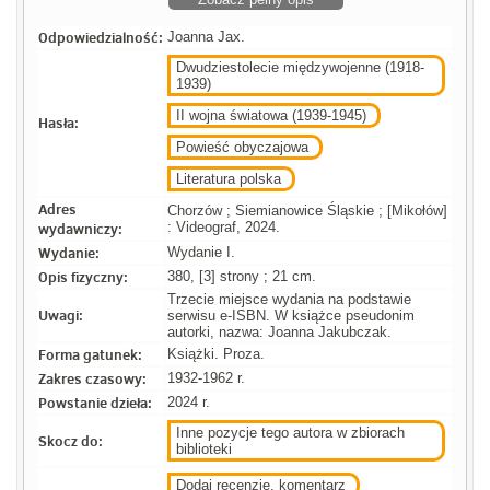
Odpowiedzialność:
Joanna Jax.
Dwudziestolecie międzywojenne (1918-
1939)
II wojna światowa (1939-1945)
Hasła:
Powieść obyczajowa
Literatura polska
Adres
Chorzów ; Siemianowice Śląskie ; [Mikołów]
wydawniczy:
: Videograf, 2024.
Wydanie:
Wydanie I.
Opis fizyczny:
380, [3] strony ; 21 cm.
Trzecie miejsce wydania na podstawie
Uwagi:
serwisu e-ISBN. W książce pseudonim
autorki, nazwa: Joanna Jakubczak.
Forma gatunek:
Książki. Proza.
Zakres czasowy:
1932-1962 r.
Powstanie dzieła:
2024 r.
Inne pozycje tego autora w zbiorach
Skocz do:
biblioteki
Dodaj recenzje, komentarz