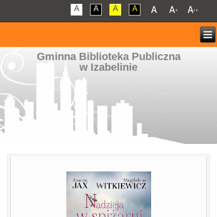
A
A
A
A
Gminna Biblioteka Publiczna
w Izabelinie