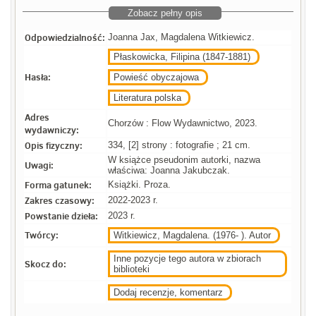
Zobacz pełny opis
Odpowiedzialność:
Joanna Jax, Magdalena Witkiewicz.
Płaskowicka, Filipina (1847-1881)
Hasła:
Powieść obyczajowa
Literatura polska
Adres
Chorzów : Flow Wydawnictwo, 2023.
wydawniczy:
Opis fizyczny:
334, [2] strony : fotografie ; 21 cm.
W książce pseudonim autorki, nazwa
Uwagi:
właściwa: Joanna Jakubczak.
Forma gatunek:
Książki. Proza.
Zakres czasowy:
2022-2023 r.
Powstanie dzieła:
2023 r.
Twórcy:
Witkiewicz, Magdalena. (1976- ). Autor
Inne pozycje tego autora w zbiorach
Skocz do:
biblioteki
Dodaj recenzje, komentarz